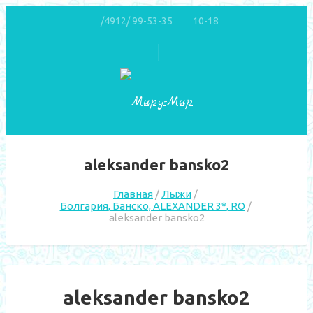
/4912/ 99-53-35
10-18
aleksander bansko2
Главная
Лыжи
Болгария, Банско, ALEXANDER 3*, RO
aleksander bansko2
aleksander bansko2