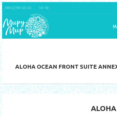
/4912/ 99-53-35
10-18
М
ALOHA OCEAN FRONT SUITE ANNEX
ALOHA 