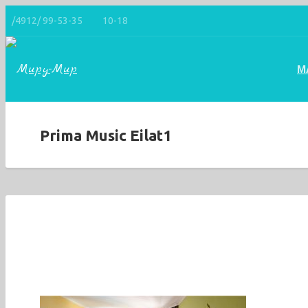
/4912/ 99-53-35
10-18
М
Prima Music Eilat1