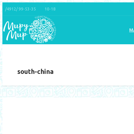
/4912/ 99-53-35
10-18
М
south-china