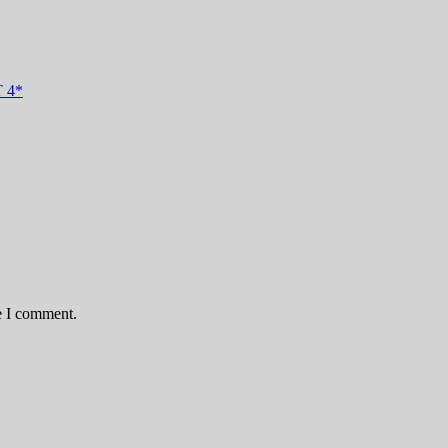
 4*
e I comment.