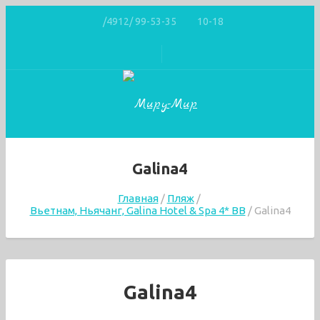
/4912/ 99-53-35
10-18
Galina4
Главная
Пляж
Вьетнам, Ньячанг, Galina Hotel & Spa 4* ВВ
Galina4
Galina4