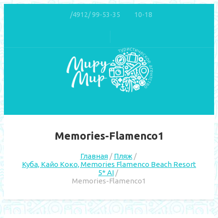
/4912/ 99-53-35
10-18
Memories-Flamenco1
Главная
Пляж
Куба, Кайо Коко, Memories Flamenco Beach Resort
5* AI
Memories-Flamenco1