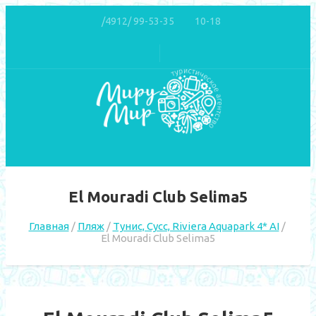
/4912/ 99-53-35
10-18
El Mouradi Club Selima5
Главная
Пляж
Тунис, Сусс, Riviera Aquapark 4* AI
El Mouradi Club Selima5