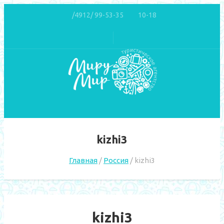
/4912/ 99-53-35
10-18
kizhi3
Главная
Россия
kizhi3
kizhi3