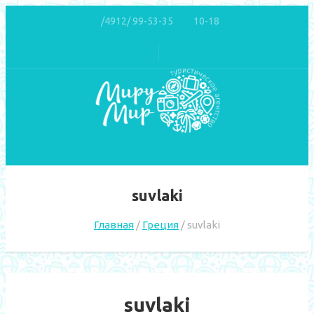
/4912/ 99-53-35
10-18
suvlaki
Главная
Греция
suvlaki
suvlaki